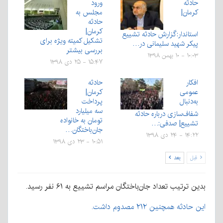
حادثه
ورود
کرمان|
مجلس به
حادثه
کرمان|
استاندار:گزارش حادثه تشییع
تشکیل کمیته ویژه برای
پیکر شهید سلیمانی در…
بررسی بیشتر
۱۰:۰۳ - ۱۰ بهمن ۱۳۹۸
۱۵:۴۷ - ۲۵ دی ۱۳۹۸
افکار
حادثه
عمومی
کرمان|
به‌دنبال
پرداخت
سه میلیارد
شفاف‌سازی درباره حادثه
تومان به خانواده
تشییع| صدفی:…
جان‌باختگان…
۱۴:۲۲ - ۲۴ دی ۱۳۹۸
۱۰:۵۱ - ۲۳ دی ۱۳۹۸
قبل
بعد
بدین ترتیب تعداد جان‌باختگان مراسم تشییع به ۶۱ نفر رسید.
این حادثه همچنین ۲۱۲ مصدوم داشت.