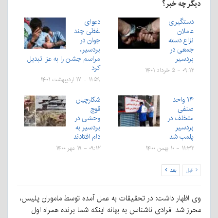
دیگر چه خبر؟
دستگیری
دعوای
عاملان
لفظی چند
نزاع دسته
جوان در
جمعی در
بردسیر،
بردسیر
مراسم جشن را به عزا تبدیل
کرد
۰۹:۱۲ - ۵ خرداد ۱۴۰۱
۱۱:۵۹ - ۱۷ اردیبهشت ۱۴۰۱
۱۴ واحد
شکارچیان
صنفی
قوچ
متخلف در
وحشی در
بردسیر
بردسیر به
پلمب شد
دام افتادند
۱۱:۳۲ - ۱۰ بهمن ۱۴۰۰
۰۹:۱۲ - ۱۹ مهر ۱۴۰۰
قبل
بعد
وی اظهار داشت: در تحقیقات به عمل آمده توسط ماموران پلیس،
محرز شد افرادی ناشناس به بهانه اینکه شما برنده همراه اول