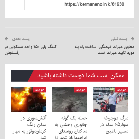
پست قبلی
پست بعدی
معاون میراث فرهنگی: ساخت راه پله
کلنگ زنی ۱۵۰ واحد مسکونی در
مورد تایید میراث است
رفسنجان
ممکن است شما دوست داشته باشید
حوادث
حوادث
حوادث
مرگ دوچرخه
حمله یک گونه
آتش‌سوزی در
سوار۶۵ ساله در
جانوری وحشی به
سالن رنگ
مسیر باغین
ساکنان روستای
کرمان‌موتور بم مهار
ابراهیم‌آباد شهداد/
شد