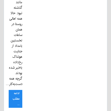
مانند
گذشته
نبود. حالا
همه اهالی
روستا در
همان
ساعات
نخستین
بامداد از
جنایت
هولناک
رخ‌داده
باخبر شده
بودند.
گرچه همه
دست‌به‌کار…
ادامه
مطلب
...