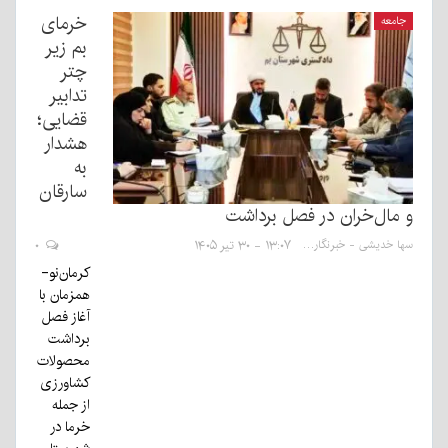
خرمای
جامعه
بم زیر
چتر
تدابیر
قضایی؛
هشدار
به
سارقان
و مال‌خران در فصل برداشت
سها خدیشی - خبرنگار
۱۳:۰۷ - ۳۰ تیر ۱۴۰۵
۰
کرمان‌نو-
همزمان با
آغاز فصل
برداشت
محصولات
کشاورزی
از جمله
خرما در