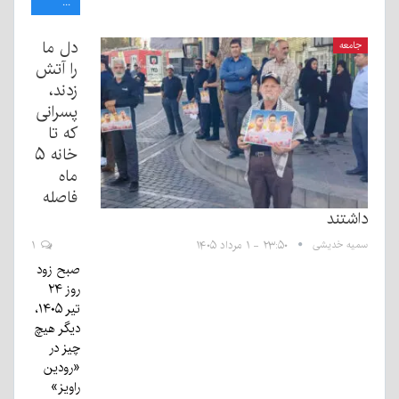
...
دل ما
جامعه
را آتش
زدند،
پسرانی
که تا
خانه ۵
ماه
فاصله
داشتند
سمیه خدیشی
۲۳:۵۰ - ۱ مرداد ۱۴۰۵
۱
صبح زود
روز ۲۴
تیر ۱۴۰۵،
دیگر هیچ
چیز در
«رودین
راویز»