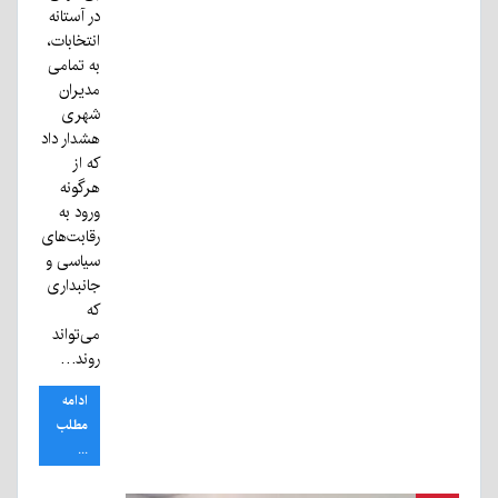
در آستانه
انتخابات،
به تمامی
مدیران
شهری
هشدار داد
که از
هرگونه
ورود به
رقابت‌های
سیاسی و
جانبداری
که
می‌تواند
روند…
ادامه
مطلب
...