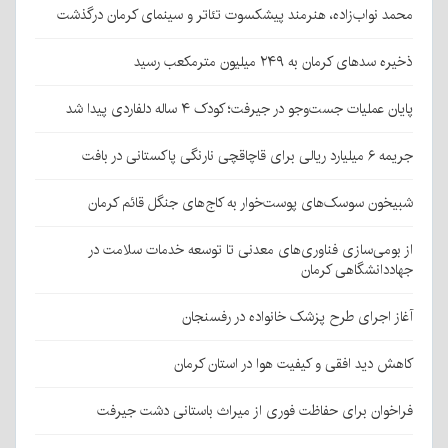
محمد نواب‌زاده، هنرمند پیشکسوت تئاتر و سینمای کرمان درگذشت
ذخیره سدهای کرمان به ۲۴۹ میلیون مترمکعب رسید
پایان عملیات جست‌وجو در جیرفت؛ کودک ۴ ساله دلفاردی پیدا شد
جریمه ۶ میلیارد ریالی برای قاچاقچی نارنگی پاکستانی در بافت
شبیخون سوسک‌های پوست‌خوار به کاج‌های جنگل قائم کرمان
از بومی‌سازی فناوری‌های معدنی تا توسعه خدمات سلامت در
جهاددانشگاهی کرمان
آغاز اجرای طرح پزشک خانواده در رفسنجان
کاهش دید افقی و کیفیت هوا در استان کرمان
فراخوان برای حفاظت فوری از میراث باستانی دشت جیرفت