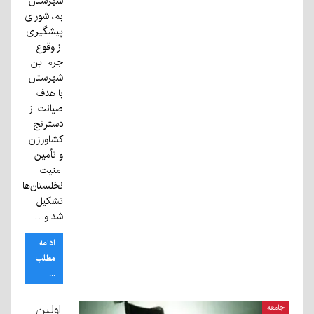
شهرستان
بم، شورای
پیشگیری
از وقوع
جرم این
شهرستان
با هدف
صیانت از
دسترنج
کشاورزان
و تأمین
امنیت
نخلستان‌ها
تشکیل
شد و…
ادامه
مطلب
...
اولين
جامعه