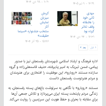
۱۰:۲۰ - ۲۸ دی ۱۴۰۴
۱۶:۲۹ - ۹ تیر ۱۴۰۵
مهدی
کرمان
ثانی خود
میزبان
را عاشقانه
نمایش
وقف تئاتر
آثار
کرده بود
منتخب جشنواره «سینما
حقیقت»
۱۶:۳۱ - ۲۴ دی ۱۴۰۴
۱۵:۴۶ - ۲۵ آذر ۱۴۰۴
قبل
بعد
اداره فرهنگ و ارشاد اسلامی شهرستان رفسنجان نیز با صدور
پیامی، ضمن تبریک به امیر پذیرفته، حنیف قاسمعلی‌زاده و گروه
سازنده مستند «روبارو»، این موفقیت را افتخاری برای هنرمندان
و مردم هنردوست رفسنجان دانست.
مستند «روبارو» با نگاهی به سرنوشت باغ‌های پسته رفسنجان، به
زندگی مردم پایتخت پسته ایران می‌پردازد و تلاش جمعی آن‌ها
برای مقابله با بحران و حفظ هویت این سرزمین را روایت می‌کند.