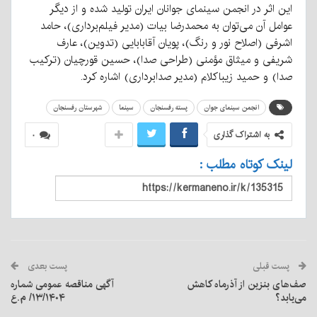
این اثر در انجمن سینمای جوانان ایران تولید شده و از دیگر
عوامل آن می‌توان به محمدرضا بیات (مدیر فیلم‌برداری)، حامد
اشرفی (اصلاح نور و رنگ)، پویان آقابابایی (تدوین)، عارف
شریفی و میثاق مؤمنی (طراحی صدا)، حسین قورچیان (ترکیب
صدا) و حمید زیباکلام (مدیر صدابرداری) اشاره کرد.
انجمن سینمای جوان
پسته رفسنجان
سینما
شهرستان رفسنجان
به اشتراک گذاری
۰
لینک کوتاه مطلب :
پست قبلی
پست بعدی
صف‌های بنزین از آذرماه کاهش
آگهی مناقصه عمومی شماره
می‌یابد؟
۱۳/۱۴۰۴/ م.ع