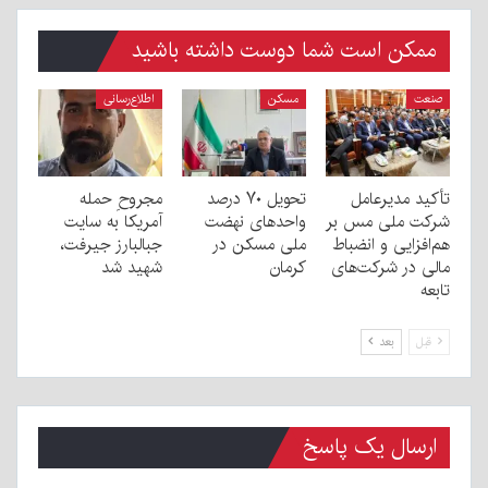
ممکن است شما دوست داشته باشید
صنعت
مسکن
اطلاع‌رسانی
تأکید مدیرعامل
تحویل ۷۰ درصد
مجروحِ حمله
شرکت ملی مس بر
واحدهای نهضت
آمریکا به سایت
هم‌افزایی و انضباط
ملی مسکن در
جبالبارز جیرفت،
مالی در شرکت‌های
کرمان
شهید شد
تابعه
قبل
بعد
ارسال یک پاسخ