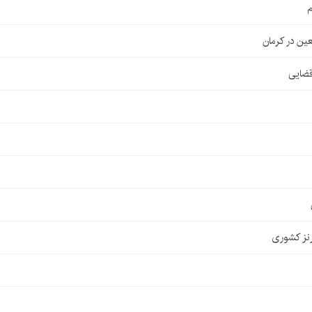
م
قضایی
نز کشوری