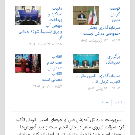
توسعه
مالیات
کرمان
عملکرد و
بدون
پرداخت
قبوض آب
سرمایه‌گذاری بخش
و برق تقسیط شود/ بخشی
خصوصی ممکن نیست
از…
۰۸:۳۱ - ۲۳ اردیبهشت ۱۴۰۵
۱۳:۱۰ - ۲۶ اسفند ۱۴۰۴
برگزاری
انقلاب
نمایشگاه
نفت تمام
شد؛ زمان
انقلاب
سرمایه‌گذاری، تامین مالی و
معدنی است
تجارت کرمان تا…
۱۰:۵۷ - ۲۲ آذر ۱۴۰۴
۱۴:۰۷ - ۱۴ بهمن ۱۴۰۴
قبل
بعد
سرپرست اداره کل آموزش فنی و حرفه‌ای استان کرمان تأکید
کرد: سرقت نیروی ماهر در حال انجام است و باید آموزش‌ها
پیوسته انجام شود تا همهٔ صنایع بتوانند استفاده کنند و تلاش