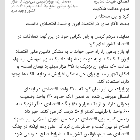
اعضای هیات مدیره
محمد رضا پورابراهیمی می‌گوید که هزار
میلیارد تومان منابع رها شده سهام عدالت در
سهام عدالت شکایت
کشور وجود دارد
کرد و این مسئله را
باعث ناکارآمدی در اقتصاد ایران و فساد اقتصادی دانست .
نماینده مردم کرمان و راور نگرانی خود در این گونه تخلافات در
اقتصاد کشور اعلام کرد.
او بازار بدهی را، راه حلی خواند تا به مشکل تامین مالی اقتصاد
ایران کمک کند و به دولت پیشنهاد داد یک سوم سهمش از سهام
عدالت -که منابع آن نزدیک به ۳۵ هزار میلیارد تومان است- و
امکان تجهیز منابع برای حل مشکل افزایش سرمایه بانک ها وجود
دارد، استفاده کند.
پورابراهیمی نیز بیان کرد که ۳۰۰ واحد اقتصادی در ابتدای
امسال غیرفعال شده اند ضمن آنکه حدود ۱۴۰ واحد وضعیت
بحرانی دارند و از یک هزار و ۱۶۰ بنگاه اقتصادی دیگر نزدیک به
۶۰۰ واحد با ظرفیت کمتر از ۵۰ درصد کار می کنند، خبر داد.
رییس کمیسیون اقتصادی در مجلس شورای اسلامی از پیشنهاد
اصلاح قوانین گفت و خاطرنشان کرد که علی رغم اینکه در جنگ
اقتصادی هستیم، قوانین کشور مانند شرایط صلح اداره می شود