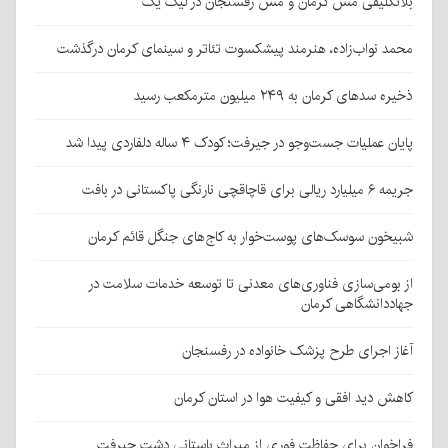
بلاتکلیفی مس کرمان و مس رفسنجان در لیگ یک
محمد نواب‌زاده، هنرمند پیشکسوت تئاتر و سینمای کرمان درگذشت
ذخیره سدهای کرمان به ۲۴۹ میلیون مترمکعب رسید
پایان عملیات جست‌وجو در جیرفت؛ کودک ۴ ساله دلفاردی پیدا شد
جریمه ۶ میلیارد ریالی برای قاچاقچی نارنگی پاکستانی در بافت
شبیخون سوسک‌های پوست‌خوار به کاج‌های جنگل قائم کرمان
از بومی‌سازی فناوری‌های معدنی تا توسعه خدمات سلامت در
جهاددانشگاهی کرمان
آغاز اجرای طرح پزشک خانواده در رفسنجان
کاهش دید افقی و کیفیت هوا در استان کرمان
فراخوان برای حفاظت فوری از میراث باستانی دشت جیرفت