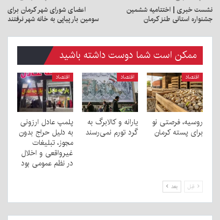
نشست خبری | اختتامیه ششمین
اعضای شورای شهر کرمان برای
جشنواره استانی طنز کرمان
سومین بار پیاپی به خانه شهر نرفتند
ممکن است شما دوست داشته باشید
اقتصاد
اقتصاد
اقتصاد
روسیه، فرصتی نو
یارانه و کالابرگ به
پلمپ عادل ارزونی
برای پسته کرمان
گرد تورم نمی‌رسند
به دليل حراج بدون
مجوز، تبليغات
غیرواقعی و اخلال
در نظم عمومی بود
قبل
بعد