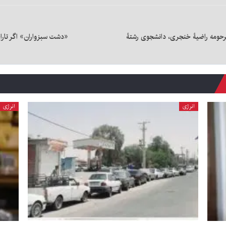
مرحومه راضیۀ خنجری، دانشجوی رشتۀ
«دشت سبزواران» اگر تاراج
انرژی
انرژی