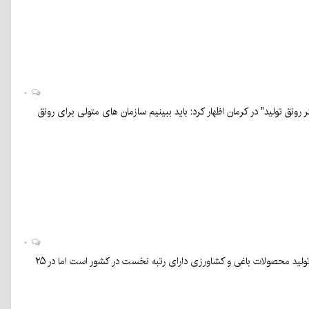
۰
"مالیات عادلانه؛ بستر رونق تولید" در کرمان اظهار کرد: باید ببینیم سازمان های متولی برای رونق
۰
سیدمهدی طبیب‌زاده عنوان کرد: با توجه به اینکه استان کرمان در بسیاری از ظرفیت‌ها از جمله معدن و تولید محصولات باغی و کشاورزی دارای رتبه نخست در کشور است اما در ۲۵