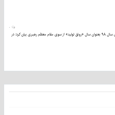
۰
سیدمهدی طبیب زاده در جلسه شورای گفت و گوی دولت و بخش خصوصی استان با اشاره به نامگذاری سال ۹۸ بعنوان سال «رونق تولید» از سوی مقام معظم رهبری بیان کرد: در