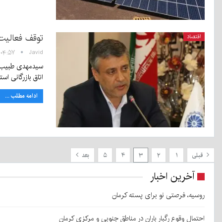
توقف فعالیت
اقتصاد
Javid
۰۴:۵۷ - ۲۶ اردیبهشت ۱۳۹۸
اتاق بازرگانی ا
ادامه مطلب ...
قبلی
۱
۲
۳
۴
۵
بعد
آخرین اخبار
روسیه، فرصتی نو برای پسته کرمان
احتمال وقوع رگبار باران در مناطق جنوبی و مرکزی کرمان