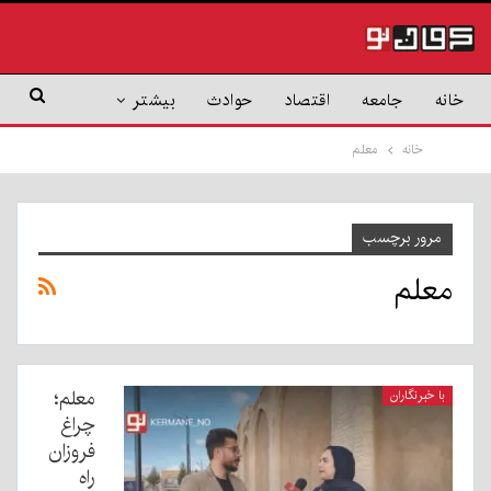
خانه
جامعه
اقتصاد
حوادث
بیشتر
خانه
معلم
مرور برچسب
معلم
معلم؛
با خبرنگاران
چراغ
فروزان
راه