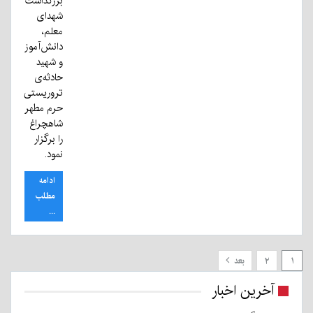
بزرگداشت
شهدای
معلم،
دانش‌آموز
و شهید
حادثه‌ی
تروریستی
حرم مطهر
شاهچراغ
را برگزار
نمود.
ادامه
مطلب
...
۱
۲
بعد
آخرین اخبار