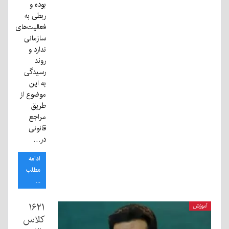
بوده و
ربطی به
فعالیت‌های
سازمانی
ندارد و
روند
رسیدگی
به این
موضوع از
طریق
مراجع
قانونی
در…
ادامه
مطلب
...
۱۶۲۱
آموزش
کلاس