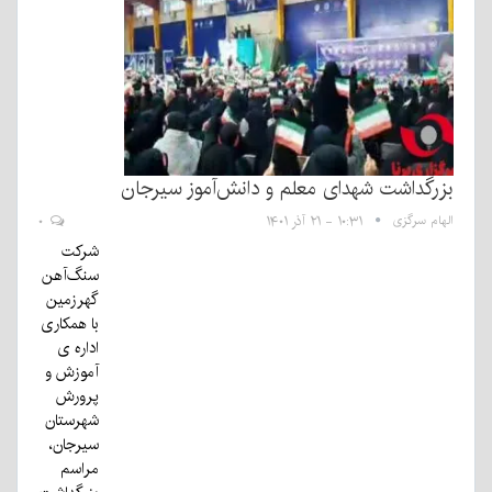
بزرگداشت شهدای معلم و دانش‌آموز سیرجان
الهام سرگزی
۱۰:۳۱ - ۲۱ آذر ۱۴۰۱
۰
شرکت
سنگ‌آهن
گهرزمین
با همکاری
اداره ی
آموزش و
پرورش
شهرستان
سیرجان،
مراسم