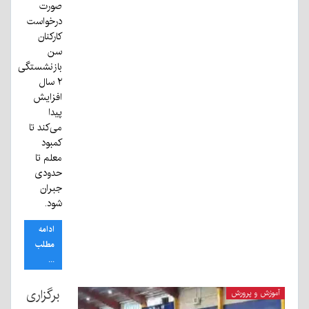
صورت
درخواست
کارکنان
سن
بازنشستگی
۲ سال
افزایش
پیدا
می‌کند تا
کمبود
معلم تا
حدودی
جبران
شود.
ادامه
مطلب
...
برگزاری
آموزش و پرورش