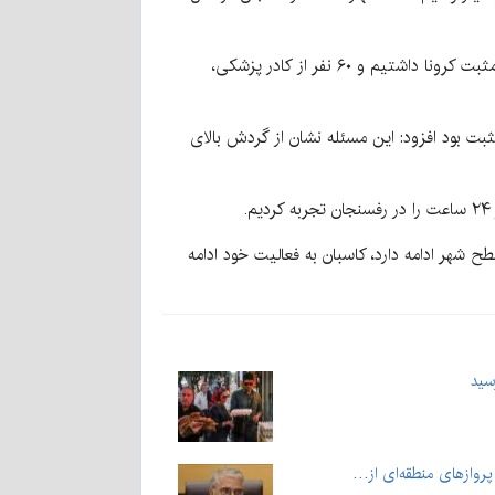
وی با بیان اینکه رفسنجان در ۱۱ روز گذشته، ۳۱ مرگ کرونایی و ۱۵ مرگ مشکوک داشته است گفت: در ۱۱ روز گذشته ۷۵۰ تست مثبت کرونا داشتیم و ۶۰ نفر از کادر پزشکی،
 با اشاره به اینکه روز گذشته ۱۹۶ تست کرونا در این شهرستان انجام شد که ۱۷۶ تست آن مثبت بود افزود: این مسئله نشان از گردش بالای
کردیم.
شهر ادامه دارد، کاسبان به فعالیت خود ادامه
روازهای منطقه‌ای از…