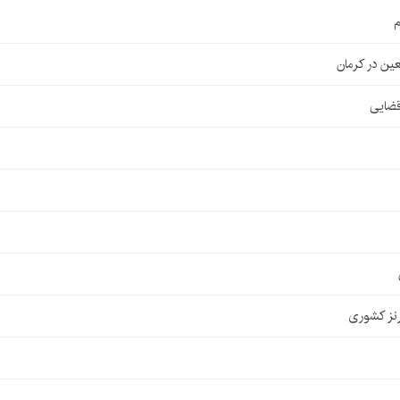
م
قضایی
نز کشوری