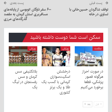
پست قبلی
پست بعدی
توقف شاگردان حسین‌خانی با
۶۰۰ سفر ناوگان اتوبوسی از پایانه‌های
تساوی در خانه
مسافربری استان کرمان به مقصد
گذرگاه‌های مرزی
ممکن است شما دوست داشته باشید
سلامت
ورزش
ورزش
در صورت احراز
درخشش
بلاتکلیفی مس
هرگونه قصور
اسکیت‌سواران
کرمان و مس
پزشکی، قطعا
کرمانی با کسب یک
رفسنجان در لیگ
برخورد می‌کنیم
طلا و یک برنز
یک
کشوری
قبل
بعد