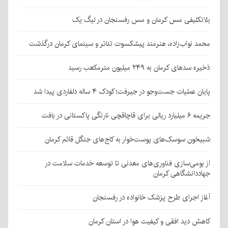
بلاتکلیفی مس کرمان و مس رفسنجان در لیگ یک
محمد نواب‌زاده، هنرمند پیشکسوت تئاتر و سینمای کرمان درگذشت
ذخیره سدهای کرمان به ۲۴۹ میلیون مترمکعب رسید
پایان عملیات جست‌وجو در جیرفت؛ کودک ۴ ساله دلفاردی پیدا شد
جریمه ۶ میلیارد ریالی برای قاچاقچی نارنگی پاکستانی در بافت
شبیخون سوسک‌های پوست‌خوار به کاج‌های جنگل قائم کرمان
از بومی‌سازی فناوری‌های معدنی تا توسعه خدمات سلامت در
جهاددانشگاهی کرمان
آغاز اجرای طرح پزشک خانواده در رفسنجان
کاهش دید افقی و کیفیت هوا در استان کرمان