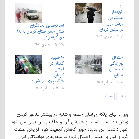
رابر
رکورددار
بیشترین
بارش باران
امدادرسانی نجاتگران
در استان کرمان
هلال‌احمر استان کرمان به ۱۸
تن گرفتار در…
۱۱:۲۱ - ۸ دی ۱۴۰۴
۱۳:۳۸ - ۸ دی ۱۴۰۱
احتمال
۱۰ شهید
یخ‌زدگی
گمنام در
جاده‌های
استان
استان
کرمان
خاکسپاری می‌شوند
۱۶:۰۰ - ۲۰ آذر ۱۴۰۱
۱۴:۰۸ - ۱۶ آذر ۱۴۰۱
قبل
بعد
وی با بیان اینکه روزهای جمعه و شنبه در بیشتر مناطق کرمان
وزش باد نسبتا شدید و خیزش گرد و خاک پیش بینی می شود
اظهار داشت: این پدیده جوی کاهش کیفیت هوا، افزایش غلظت
گرد و غبار و احتمال اختلال تردد در محورهای مواصلاتی این