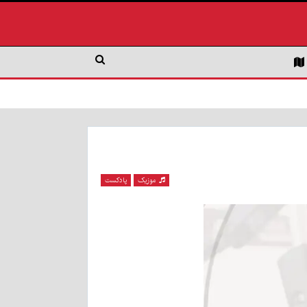
موزیک
پادکست