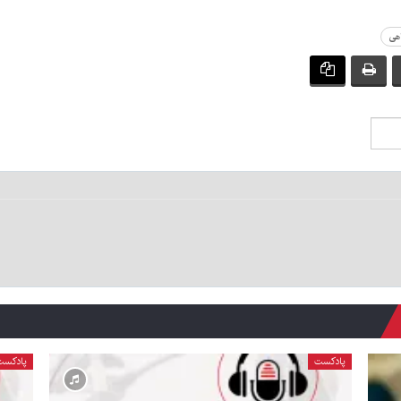
اهی
پادکست
پادکست