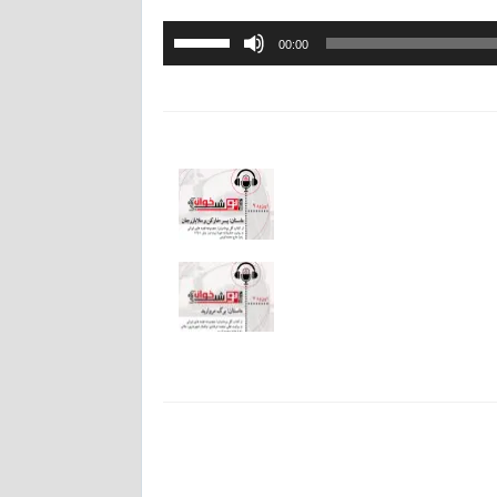
برای
00:00
افزایش
یا
کاهش
صدا
از
کلیدهای
بالا
و
پایین
استفاده
کنید.