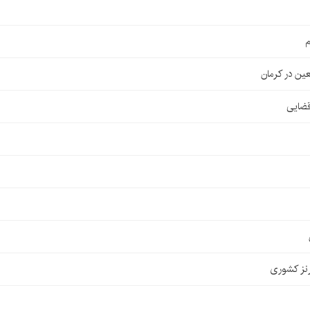
م
قضایی
نز کشوری