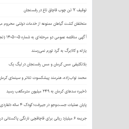
توقیف ۷ تن چوب قاچاق تاغ در رفسنجان
متخلفان کشت گیاهان ممنوعه از خدمات دولتی محروم می
آگهی مناقصه عمومی دو مرحله‌ای به شماره ۰۵-۱۴۰۵ (تجدید اول)
یارانه و کالابرگ به گرد تورم نمی‌رسند
بلاتکلیفی مس کرمان و مس رفسنجان در لیگ یک
محمد نواب‌زاده، هنرمند پیشکسوت تئاتر و سینمای کرما
ذخیره سدهای کرمان به ۲۴۹ میلیون مترمکعب رسید
پایان عملیات جست‌وجو در جیرفت؛ کودک ۴ ساله دلفاردی پیدا شد
جریمه ۶ میلیارد ریالی برای قاچاقچی نارنگی پاکستانی در بافت