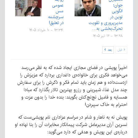
جوان؛
عمومی
الگویی
مس
نوین در
سرچشمه
مدیرپروری و تقویت
در تعلیق!
تحرک‌بخشی به…
۱۳:۳۴ - ۱۰ خرداد ۱۴۰۵
۱۳:۲۸ - ۱۲ تیر ۱۴۰۵
قبل
بعد
اخیراً پویشی در فضای مجازی ایجاد شده که به نظر می‌رسد
می‌خواهد فکری برای خانواده‌ی داغداری بردارد که عزیزش را
ازدست‌داده و هم زمان باید تمام فکر و ذکرش را برای سفارش
چند مدل غذا، شیرینی و رزرو بهترین تالار بگذارد که مبادا
همسایه و فامیل نچ‌نچ‌کنان بگویند: بنده خدا را بدون عزت و
احترام به خاک سپردن!
پویش نه به ناهار و شام در مراسم عزاداری نام پویشی‌ست که
نسرین آران مدیرعامل شرکت پیمانکار مخابرات آن را بنا نهاده او
درباره‌ی این پویش و هدفی که دارد می‌گوید: