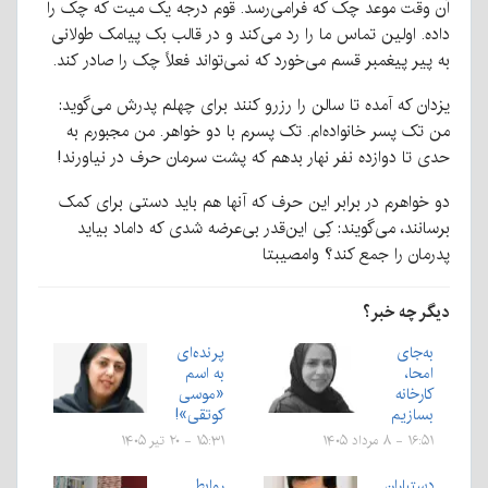
آن وقت موعد چک که فرامی‌رسد. قوم درجه یک میت که چک را
داده. اولین تماس ما را رد می‌کند و در قالب بک پیامک طولانی
به پیر پیغمبر قسم می‌خورد که نمی‌تواند فعلاً چک را صادر کند.
یزدان که آمده تا سالن را رزرو کنند برای چهلم پدرش می‌گوید:
من تک پسر خانواده‌ام. تک پسرم با دو خواهر. من مجبورم به
حدی تا دوازده نفر نهار بدهم که پشت سرمان حرف در نیاورند!
دو خواهرم در برابر این حرف که آنها هم باید دستی برای کمک
برسانند، می‌گویند: کِی این‌قدر بی‌عرضه شدی که داماد بیاید
پدرمان را جمع کند؟ وامصیبتا
دیگر چه خبر؟
به‌جای
پرنده‌ای
امحا،
به اسم
کارخانه
«موسی
بسازیم
کوتقی»!
۱۶:۵۱ - ۸ مرداد ۱۴۰۵
۱۵:۳۱ - ۲۰ تیر ۱۴۰۵
دستیاران
روابط