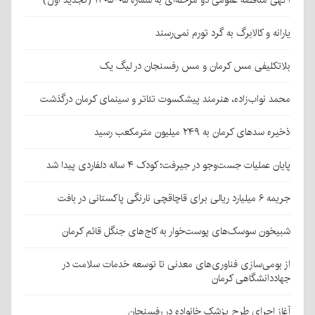
آگهی مناقصه عمومی دو مرحله‌ای به شماره ۰۵-۱۴۰۵ (تجدید اول)
یارانه و کالابرگ به گرد تورم نمی‌رسند
بلاتکلیفی مس کرمان و مس رفسنجان در لیگ یک
محمد نواب‌زاده، هنرمند پیشکسوت تئاتر و سینمای کرمان درگذشت
ذخیره سدهای کرمان به ۲۴۹ میلیون مترمکعب رسید
پایان عملیات جست‌وجو در جیرفت؛ کودک ۴ ساله دلفاردی پیدا شد
جریمه ۶ میلیارد ریالی برای قاچاقچی نارنگی پاکستانی در بافت
شبیخون سوسک‌های پوست‌خوار به کاج‌های جنگل قائم کرمان
از بومی‌سازی فناوری‌های معدنی تا توسعه خدمات سلامت در
جهاددانشگاهی کرمان
آغاز اجرای طرح پزشک خانواده در رفسنجان