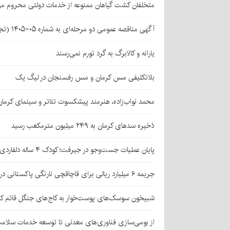
متخلفان کشت گیاهان ممنوعه از خدمات دولتی محروم می
آگهی مناقصه عمومی دو مرحله‌ای به شماره ۰۵-۱۴۰۵ (تجدید اول)
یارانه و کالابرگ به گرد تورم نمی‌رسند
بلاتکلیفی مس کرمان و مس رفسنجان در لیگ یک
محمد نواب‌زاده، هنرمند پیشکسوت تئاتر و سینمای کرما
ذخیره سدهای کرمان به ۲۴۹ میلیون مترمکعب رسید
پایان عملیات جست‌وجو در جیرفت؛ کودک ۴ ساله دلفاردی پیدا شد
جریمه ۶ میلیارد ریالی برای قاچاقچی نارنگی پاکستانی در بافت
شبیخون سوسک‌های پوست‌خوار به کاج‌های جنگل قائم کر
از بومی‌سازی فناوری‌های معدنی تا توسعه خدمات سلامت