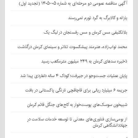
آگهی مناقصه عمومی دو مرحله‌ای به شماره ۰۵-۱۴۰۵ (تجدید اول)
یارانه و کالابرگ به گرد تورم نمی‌رسند
بلاتکلیفی مس کرمان و مس رفسنجان در لیگ یک
محمد نواب‌زاده، هنرمند پیشکسوت تئاتر و سینمای کرمان درگذشت
ذخیره سدهای کرمان به ۲۴۹ میلیون مترمکعب رسید
پایان عملیات جست‌وجو در جیرفت؛ کودک ۴ ساله دلفاردی پیدا شد
جریمه ۶ میلیارد ریالی برای قاچاقچی نارنگی پاکستانی در بافت
شبیخون سوسک‌های پوست‌خوار به کاج‌های جنگل قائم کرمان
از بومی‌سازی فناوری‌های معدنی تا توسعه خدمات سلامت در
جهاددانشگاهی کرمان