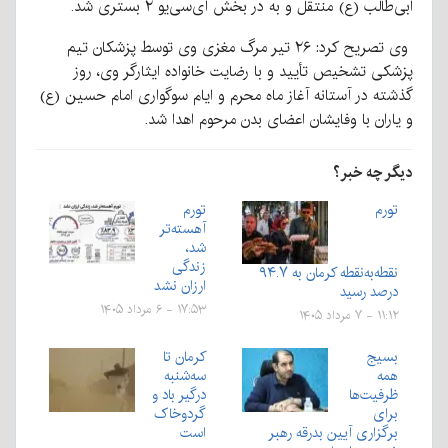
ابی‌طالب (ع) منتقل و به در بخش آی‌سی‌یو ۲ بستری شد.
وی تصریح کرد: ۲۶ تیر مرگ مغزی وی توسط پزشکان تیم
پزشکی تشخیص تأیید و با رضایت خانواده ایثارگر وی، روز
گذشته در آستانه آغاز ماه محرم و ایام سوگواری امام حسین (ع)
و یاران با وفایشان اعضای بدن مرحوم اهدا شد.
دیگر چه خبر؟
تورم
تورم
آهسته‌تر
شد،
زندگی
نقطه‌به‌نقطه کرمان به ۹۴.۷
ارزان نشد
درصد رسید
۱۷:۵۳ - ۶ مرداد ۱۴۰۵
۱۱:۱۲ - ۷ مرداد ۱۴۰۵
بسیج
کرمان تا
همه
سه‌شنبه
ظرفیت‌ها
درگیر باد و
برای
گردوخاک
برگزاری آیین بدرقه رهبر
است