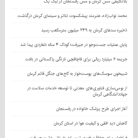
بلاتکلیفی مس کرمان و مس رفسنجان در لیگ یک
محمد نواب‌زاده، هنرمند پیشکسوت تئاتر و سینمای کرمان درگذشت
ذخیره سدهای کرمان به ۲۴۹ میلیون مترمکعب رسید
پایان عملیات جست‌وجو در جیرفت؛ کودک ۴ ساله دلفاردی پیدا شد
جریمه ۶ میلیارد ریالی برای قاچاقچی نارنگی پاکستانی در بافت
شبیخون سوسک‌های پوست‌خوار به کاج‌های جنگل قائم کرمان
از بومی‌سازی فناوری‌های معدنی تا توسعه خدمات سلامت در
جهاددانشگاهی کرمان
آغاز اجرای طرح پزشک خانواده در رفسنجان
کاهش دید افقی و کیفیت هوا در استان کرمان
فراخوان برای حفاظت فوری از میراث باستانی دشت جیرفت