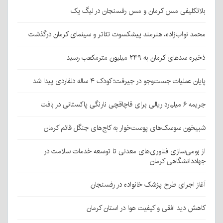
بلاتکلیفی مس کرمان و مس رفسنجان در لیگ یک
محمد نواب‌زاده، هنرمند پیشکسوت تئاتر و سینمای کرمان درگذشت
ذخیره سدهای کرمان به ۲۴۹ میلیون مترمکعب رسید
پایان عملیات جست‌وجو در جیرفت؛ کودک ۴ ساله دلفاردی پیدا شد
جریمه ۶ میلیارد ریالی برای قاچاقچی نارنگی پاکستانی در بافت
شبیخون سوسک‌های پوست‌خوار به کاج‌های جنگل قائم کرمان
از بومی‌سازی فناوری‌های معدنی تا توسعه خدمات سلامت در
جهاددانشگاهی کرمان
آغاز اجرای طرح پزشک خانواده در رفسنجان
کاهش دید افقی و کیفیت هوا در استان کرمان