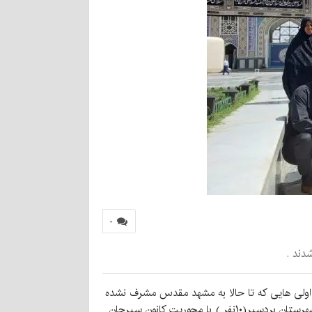
۰
دند .
اولی هایی که تا حالا به مشهد مقدس مشرف نشده
اند و با توجه به سهمیه اختصاص یافته از دبیرخانه استان کرمان به شهرستان های سيرجان (۲۴نفر )شهرستان شهر بابک (۸نفر)شهرستان بردسیر(۱۰نفر ) با محوریت کانون سیرجان