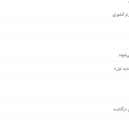
نز کشوری
‌شوند
ن درگذشت