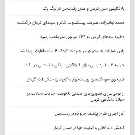
بلاتکلیفی مس کرمان و مس رفسنجان در لیگ یک
محمد نواب‌زاده، هنرمند پیشکسوت تئاتر و سینمای کرمان درگذشت
ذخیره سدهای کرمان به ۲۴۹ میلیون مترمکعب رسید
پایان عملیات جست‌وجو در جیرفت؛ کودک ۴ ساله دلفاردی پیدا شد
جریمه ۶ میلیارد ریالی برای قاچاقچی نارنگی پاکستانی در بافت
شبیخون سوسک‌های پوست‌خوار به کاج‌های جنگل قائم کرمان
از بومی‌سازی فناوری‌های معدنی تا توسعه خدمات سلامت در
جهاددانشگاهی کرمان
آغاز اجرای طرح پزشک خانواده در رفسنجان
کاهش دید افقی و کیفیت هوا در استان کرمان