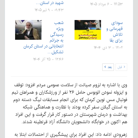
شهید در استان…
۱۷:۵۳ - ۶ مرداد ۱۴۰۵
۰۹:۴۳ - ۹ تیر ۱۴۰۵
سودای
شعب
قهرمانی و
ویژه
تلاش
رسیدگی
برای بقا
به جرائم
انتخاباتی در استان کرمان
۱۲:۰۲ - ۳ دی ۱۴۰۴
تشکیل…
۱۲:۴۶ - ۲۵ آذر ۱۴۰۴
قبل
بعد
وی با اشاره به لزوم صیانت از سلامت عمومی مردم افزود: توقف
و ایزوله نمودن اتوبوس حامل ۲۶ نفر از ورزشکاران و همراهان تیم
فوتبال مس نوین کرمان که برای انجام مسابقات لیگ دسته دوم
به استان گیلان سفر کرده بودند با نظارت و هماهنگی شبکه
بهداشت و درمان شهرستان در دستور کار قرار گرفت و این افراد
هم اکنون در خوابگاه دانشجویان دانشگاه آزاد قرنطینه شدند.
زهرودی ادامه داد: این افراد برای پیشگیری از احتمالات ابتلا به