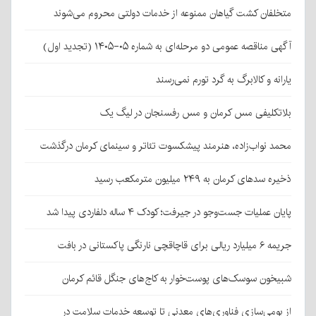
متخلفان کشت گیاهان ممنوعه از خدمات دولتی محروم می‌شوند
آگهی مناقصه عمومی دو مرحله‌ای به شماره ۰۵-۱۴۰۵ (تجدید اول)
یارانه و کالابرگ به گرد تورم نمی‌رسند
بلاتکلیفی مس کرمان و مس رفسنجان در لیگ یک
محمد نواب‌زاده، هنرمند پیشکسوت تئاتر و سینمای کرمان درگذشت
ذخیره سدهای کرمان به ۲۴۹ میلیون مترمکعب رسید
پایان عملیات جست‌وجو در جیرفت؛ کودک ۴ ساله دلفاردی پیدا شد
جریمه ۶ میلیارد ریالی برای قاچاقچی نارنگی پاکستانی در بافت
شبیخون سوسک‌های پوست‌خوار به کاج‌های جنگل قائم کرمان
از بومی‌سازی فناوری‌های معدنی تا توسعه خدمات سلامت در