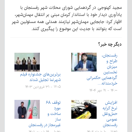
مجید کهنوجی در گردهمایی شورای محلات شهر رفسنجان با
یادآوری دیدار خود با استاندار کرمان مبنی بر انتقال مهمان‌شهر،
اظهار کرد: جابجایی مهمان‌شهر نیازمند همدلی همه مسئولین شهر
است که بتوانند با جدیت این موضوع را پیگیری کنند.
دیگر چه خبر؟
رفسنجان،
طراح و
میزبان
نخستین
برترین‌های جشنواره فیلم
گردهمایی حکمرانی
شهرنما تجلیل شدند
خردمندانه…
۱۲:۰۵ - ۳۱ فروردین ۱۴۰۳
۱۴:۰۰ - ۱۹ مهر ۱۴۰۴
افزایش
توقف ۶۸
نرخ کرایه‌
مورد
حمل‌ونقل
ساخت و
عمومی
ساز
رفسنجان
غیرمجاز در رفسنجان
۱۱:۳۱ - ۱۰ خرداد ۱۴۰۲
۱۰:۳۰ - ۲۹ شهریور ۱۴۰۱