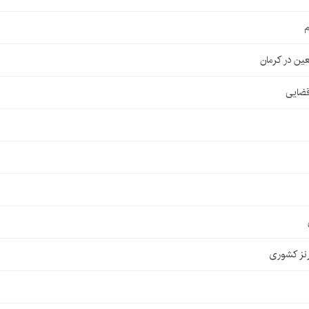
م
قضایی
نز کشوری