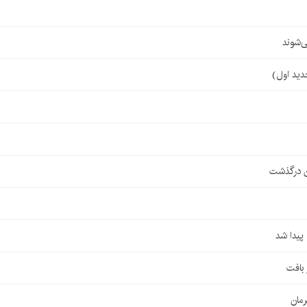
‌شوند
ن درگذشت
مان