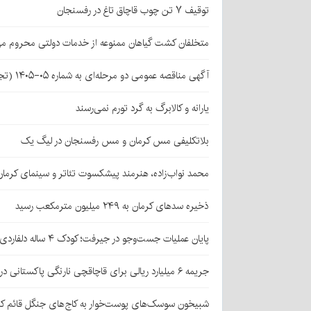
توقیف ۷ تن چوب قاچاق تاغ در رفسنجان
متخلفان کشت گیاهان ممنوعه از خدمات دولتی محروم می
آگهی مناقصه عمومی دو مرحله‌ای به شماره ۰۵-۱۴۰۵ (تجدید اول)
یارانه و کالابرگ به گرد تورم نمی‌رسند
بلاتکلیفی مس کرمان و مس رفسنجان در لیگ یک
محمد نواب‌زاده، هنرمند پیشکسوت تئاتر و سینمای کرما
ذخیره سدهای کرمان به ۲۴۹ میلیون مترمکعب رسید
پایان عملیات جست‌وجو در جیرفت؛ کودک ۴ ساله دلفاردی پیدا شد
جریمه ۶ میلیارد ریالی برای قاچاقچی نارنگی پاکستانی در بافت
شبیخون سوسک‌های پوست‌خوار به کاج‌های جنگل قائم کر