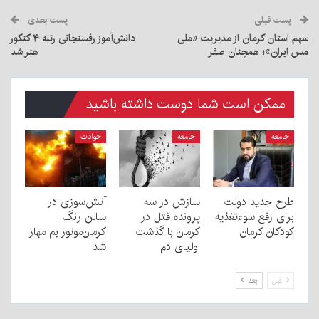
پست قبلی
پست بعدی
سهم استان کرمان از مدیریت «ملی
دانش‌آموز رفسنجانی رتبه ۴ کنکور
مس ایران»؛ همچنان صفر
هنر شد
ممکن است شما دوست داشته باشید
جامعه
جامعه
حوادث
طرح جدید دولت
سازش در سه
آتش‌سوزی در
برای رفع سوءتغذیه
پرونده قتل در
سالن رنگ
کودکان کرمان
کرمان با گذشت
کرمان‌موتور بم مهار
اولیای دم
شد
قبل
بعد