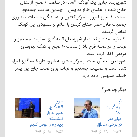
شهریورماه جاری یک کودک ۴ساله در ساعت ۶ صبح از منزل
خارج شده و اعضای خانواده پس از چندین ساعت جستجو،
ساعت ۱۰ صبح امروز با مرکز کنترل و هماهنگی عملیات اضطراری
جمعیت هلال‌احمر استان کرمان با اعلام بر مفقودی این کودک
تماس گرفتند.
یک تیم امداد و نجات از شهرستان قلعه گنج عملیات جستجو و
نجات را در محله فرج‌آباد از ساعت ۱۰ صبح با کمک نیروهای
مردمی آغاز کرده است.
هم‌چنین تیم آن است از مرکز استان به شهرستان قلعه گنج اعزام
شده است و عملیات جستجو و نجات برای نجات جان این پسر
۴ساله همچنان ادامه دارد.
دیگر چه خبر؟
ثبت
طرح
بارندگی تا
قلعه‌گنج
۱۸۰
هنوز به بار
میلی‌متر
ننشسته؛
در برخی مناطق
باید راه را عوض کنیم
۱۳:۳۴ - ۲۸ آذر ۱۴۰۴
۱۰:۵۶ - ۱۸ آذر ۱۴۰۴