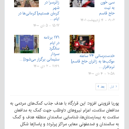
سی خون
زائرسرا در
به نیت
شهر
حاج قاسم
کرمان هستیم| کرمانی‌ها در
ایام…
۰۹:۰۲ - ۴ اردیبهشت ۱۴۰۱
۱۵:۱۷ - ۵ دی ۱۴۰۰
۱۷۱ برنامه
در ایام
سالگرد
سردار
خدمت‌رسانی ۲۴ ساعته
سلیمانی برگزار می‌شود|…
موکب‌ها به زائران حاج قاسم|
نرم‌افزار…
۱۱:۴۹ - ۲ دی ۱۴۰۰
۱۰:۵۸ - ۴ دی ۱۴۰۰
قبل
بعد
پوریا قزوینی افزود: این قرارگاه با هدف جذب کمک‌های مردمی به
مدافعان سلامت، اعزام نیرو‌های داوطلب جهت کمک به مدافعان
سلامت به بیمارستان‌ها، شناسایی سالمندان منطقه هدف و کمک
به سالمندان و ضدعفونی معابر، مراکز پرتردد و پاساژ‌ها شکل‌