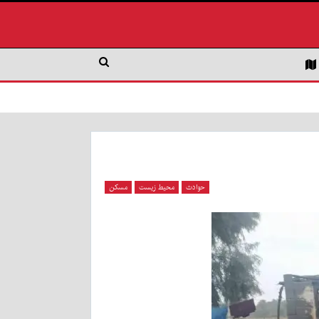
حوادث
محیط زیست
مسکن