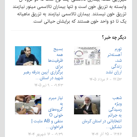
وابسته به تزریق خون است و تنها بیماران تالاسمی مینور نیازمند
تزریق خون نیستند. بیماران تالاسمی نیازمند به تزریق ماهیانه
یک تا دو واحد خون هستند که برایشان حیاتی است.
دیگر چه خبر؟
تورم
بسیج
آهسته‌تر
همه
شد،
ظرفیت‌ها
زندگی
برای
ارزان نشد
برگزاری آیین بدرقه رهبر
شهید در استان…
۱۷:۵۳ - ۶ مرداد ۱۴۰۵
۰۹:۴۳ - ۹ تیر ۱۴۰۵
شعب
نیاز مبرم
ویژه
به
رسیدگی
گروه‌های
به جرائم
خونی O
انتخاباتی در استان کرمان
منفی و AB مثبت |
تشکیل…
فراخوان…
۱۲:۴۶ - ۲۵ آذر ۱۴۰۴
۰۹:۳۹ - ۱۶ شهریور ۱۴۰۴