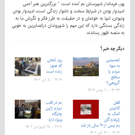
پور، فرماندار شهرستان بم آمده است: ” بزرگترین هنر آدمی
امیدوار بودن در شرایط سخت و دشوار زندگی است، امیدوار بودن
ونبودن، تنها به خودمان و در حقیقت به طرز فکر و نگرش ما به
زندگی بستگی دارد که این مهم را شهروندان درالصابرین به خوبی
به منصه ظهور رساندند.
دیگر چه خبر؟
تصمیمی
روز تلخی
به سود
که هنوز
مردم یا
زنده است
منافع
۱۷:۱۳ - ۵ دی ۱۴۰۲
گروهی؟
۱۴:۲۳ - ۱۰ بهمن ۱۴۰۳
قفل
بم در قلب
کانتینر
مردم ژاپن
کمک به
چایگاه
زلزله‌زدگان
ویژه دارد
بم پس از۲۰ سال باز شد
۲۲:۰۹ - ۲۸ فروردین ۱۴۰۲
۱۸:۱۳ - ۳۰ آبان ۱۴۰۲