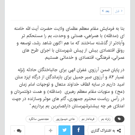
قبل
بعد
بنا به فرمایش مقام معظم عظمای ولایت حضرت آیت الله خامنه
ای (مدظله) با همراهی، همدلی و وحدت، بم را مستحکم تر
وآبادتر از گذشته ساختند که ما هم اکنون شاهد رشد، توسعه و
رونق اقتصادی بیش از پیش شهرستان با اجرای طرح های
عمرانی، فرهنگی، اقتصادی و خدماتی هستیم.
در پایان ضمن آرزوی غفران الهی برای جانباختگان حادثه زلزله
غمبار ۸۲ و آرزوی صبر جمیل برای بازماندگان از درگاه ایزد منان
امید داریم در سایه الطاف خداوند متعال و توجهات امام زمان
(عج) و منویات مقام معظم رهبری (مدظله) و همت دولتمردان و
در رأس ریاست محترم جمهوری، گام های موثر وسازنده در جهت
اعتلای هر چه بیشترشهرستان دارالصابرین بم برداریم.”
زلزله بم
فرماندار بم
هادی شهسوارپور
هجدهمین سالگرد
به اشتراک گذاری
۰