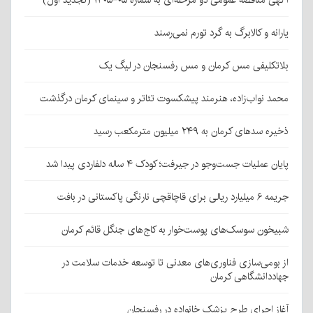
یارانه و کالابرگ به گرد تورم نمی‌رسند
بلاتکلیفی مس کرمان و مس رفسنجان در لیگ یک
محمد نواب‌زاده، هنرمند پیشکسوت تئاتر و سینمای کرمان درگذشت
ذخیره سدهای کرمان به ۲۴۹ میلیون مترمکعب رسید
پایان عملیات جست‌وجو در جیرفت؛ کودک ۴ ساله دلفاردی پیدا شد
جریمه ۶ میلیارد ریالی برای قاچاقچی نارنگی پاکستانی در بافت
شبیخون سوسک‌های پوست‌خوار به کاج‌های جنگل قائم کرمان
از بومی‌سازی فناوری‌های معدنی تا توسعه خدمات سلامت در
جهاددانشگاهی کرمان
آغاز اجرای طرح پزشک خانواده در رفسنجان