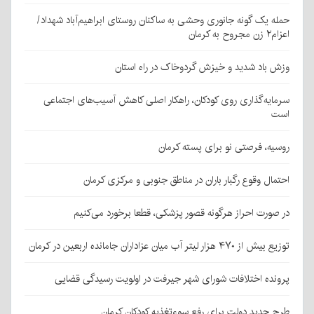
حمله یک گونه جانوری وحشی به ساکنان روستای ابراهیم‌آباد شهداد/
اعزام۲ زن مجروح به کرمان
وزش باد شدید و خیزش گردوخاک در راه استان
سرمایه‌گذاری روی کودکان، راهکار اصلی کاهش آسیب‌های اجتماعی
است
روسیه، فرصتی نو برای پسته کرمان
احتمال وقوع رگبار باران در مناطق جنوبی و مرکزی کرمان
در صورت احراز هرگونه قصور پزشکی، قطعا برخورد می‌کنیم
توزیع بیش از ۴۷۰ هزار لیتر آب میان عزاداران جامانده اربعین در کرمان
پرونده اختلافات شورای شهر جیرفت در اولویت رسیدگی قضایی
طرح جدید دولت برای رفع سوءتغذیه کودکان کرمان