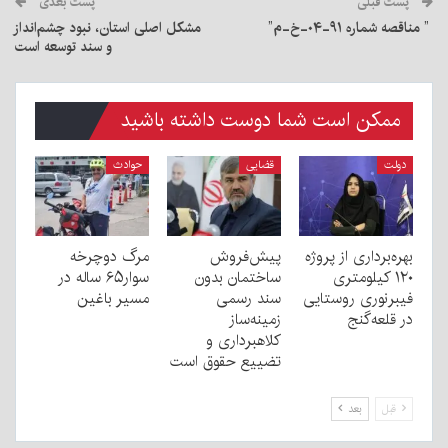
پست قبلی
پست بعدی
” مناقصه شماره ۹۱-۰۴-خ-م”
مشکل اصلی استان، نبود چشم‌انداز
و سند توسعه است
ممکن است شما دوست داشته باشید
دولت
قضایی
حوادث
بهره‌برداری از پروژه
پیش‌فروش
مرگ دوچرخه
۱۲۰ کیلومتری
ساختمان بدون
سوار۶۵ ساله در
فیبرنوری روستایی
سند رسمی
مسیر باغین
در قلعه‌گنج
زمینه‌ساز
کلاهبرداری و
تضییع حقوق است
قبل
بعد