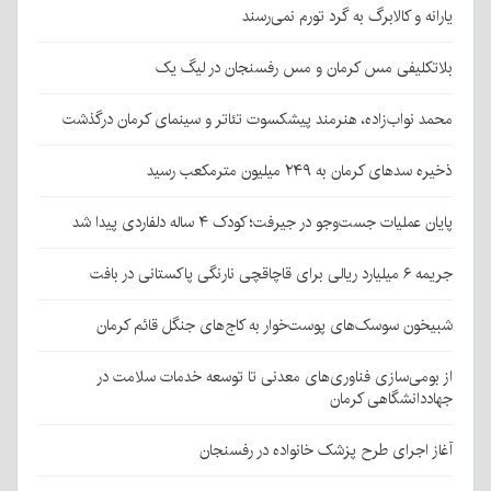
یارانه و کالابرگ به گرد تورم نمی‌رسند
بلاتکلیفی مس کرمان و مس رفسنجان در لیگ یک
محمد نواب‌زاده، هنرمند پیشکسوت تئاتر و سینمای کرمان درگذشت
ذخیره سدهای کرمان به ۲۴۹ میلیون مترمکعب رسید
پایان عملیات جست‌وجو در جیرفت؛ کودک ۴ ساله دلفاردی پیدا شد
جریمه ۶ میلیارد ریالی برای قاچاقچی نارنگی پاکستانی در بافت
شبیخون سوسک‌های پوست‌خوار به کاج‌های جنگل قائم کرمان
از بومی‌سازی فناوری‌های معدنی تا توسعه خدمات سلامت در
جهاددانشگاهی کرمان
آغاز اجرای طرح پزشک خانواده در رفسنجان