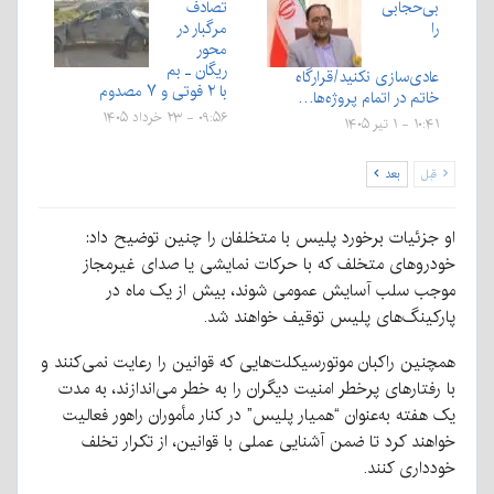
بی‌‌حجابی
تصادف
را
مرگبار در
محور
ریگان ـ بم
عادی‌سازی نکنید/قرارگاه
با ۲ فوتی و ۷ مصدوم
خاتم در اتمام پروژه‌ها…
۰۹:۵۶ - ۲۳ خرداد ۱۴۰۵
۱۰:۴۱ - ۱ تیر ۱۴۰۵
قبل
بعد
او جزئیات برخورد پلیس با متخلفان را چنین توضیح داد:
خودروهای متخلف که با حرکات نمایشی یا صدای غیرمجاز
موجب سلب آسایش عمومی شوند، بیش از یک ماه در
پارکینگ‌های پلیس توقیف خواهند شد.
همچنین راکبان موتورسیکلت‌هایی که قوانین را رعایت نمی‌کنند و
با رفتارهای پرخطر امنیت دیگران را به خطر می‌اندازند، به مدت
یک هفته به‌عنوان “همیار پلیس” در کنار مأموران راهور فعالیت
خواهند کرد تا ضمن آشنایی عملی با قوانین، از تکرار تخلف
خودداری کنند.