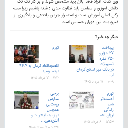
وی گفت: افراد فاقد ابلاغ باید مشخص شوند و بر کار تک تک
دانش آموزان و معلمان باید نظارت جدی داشته باشیم زیرا معلم
رکن اصلی آموزش است و استمرار جریان یاددهی و یادگیری از
ضروریات این دوران حساس است.
دیگر چه خبر؟
پرداخت
تورم
۵۷ هزار و
۷۵۰ فقره
تسهیلات
نقطه‌به‌نقطه کرمان به ۹۴.۷
در بانک مهر استان کرمان
درصد رسید
از…
۱۱:۱۲ - ۷ مرداد ۱۴۰۵
۱۰:۰۸ - ۱۹ مرداد ۱۴۰۵
تورم
برخی
آهسته‌تر
مدارس
شد،
روستایی
زندگی
همچنان
ارزان نشد
در زمینه‌‌ اینترنت و
آنتن‌دهی‌…
۱۷:۵۳ - ۶ مرداد ۱۴۰۵
۱۰:۳۴ - ۵ مرداد ۱۴۰۵