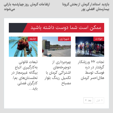
بازدید استاندار کرمان از بخش کرونا
ارتفاعات کرمان روز چهارشنبه بارانی
بیمارستان افضلی پور
می‌شوند
ممکن است شما دوست داشته باشید
حوادث
شهرداری
جامعه
نجات ۲۲ ورزشکار
بهره‌برداری از
تبعات قانونی
گرفتار در دره
دوچرخه‌های
به‌کارگیری اتباع
فوسک توسط
اشتراکی کرمان با
بیگانه غیرمجاز در
هلال‌احمر کرمان
تکمیل رینگ بلوار
نخلستان‌های بم/
مصباح
کارگران فصلی
باید…
قبل
بعد