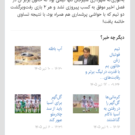
فصل اخیر موفق به کسب پیروزی نشد و هر ۲ بازی رفت‌وبرگشت
دو تیم که با حواشی پرشماری هم همراه بود، با نتیجه تساوی
خاتمه یافت!
دیگر چه خبر؟
تیم
آبِ باطله
فوتبال
زنان
خاتون بم
۱۶:۳۰ - ۱۰ تیر ۱۴۰۵
با قدرت در لیگ برتر و
رقابت‌های…
۰۹:۳۴ - ۱۷ تیر ۱۴۰۵
کرمانی‌ها
گل‌گهر
گل‌گهر را
برای آسیا
در رفتن به
باید از سد
آسیا ناکام
چادرملو
گذاشتند
عبور کند
۱۶:۱۶ - ۹ تیر ۱۴۰۵
۱۲:۳۱ - ۶ تیر ۱۴۰۵