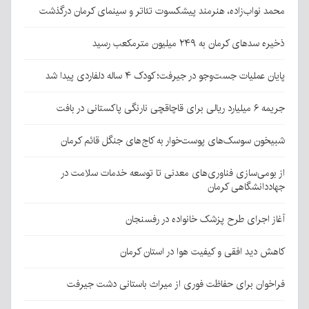
محمد نواب‌زاده، هنرمند پیشکسوت تئاتر و سینمای کرمان درگذشت
ذخیره سدهای کرمان به ۲۴۹ میلیون مترمکعب رسید
پایان عملیات جست‌وجو در جیرفت؛ کودک ۴ ساله دلفاردی پیدا شد
جریمه ۶ میلیارد ریالی برای قاچاقچی نارنگی پاکستانی در بافت
شبیخون سوسک‌های پوست‌خوار به کاج‌های جنگل قائم کرمان
از بومی‌سازی فناوری‌های معدنی تا توسعه خدمات سلامت در
جهاددانشگاهی کرمان
آغاز اجرای طرح پزشک خانواده در رفسنجان
کاهش دید افقی و کیفیت هوا در استان کرمان
فراخوان برای حفاظت فوری از میراث باستانی دشت جیرفت