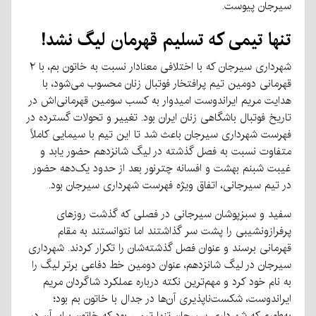
سیرجان پیوست.
تنها تیمی که تسلیم قهرمان لیگ نشد!
شهرداری سیرجان که با اختلافی معنادار نسبت به خاتون بم، با ۲
قهرمانی دومین تیم پرافتخار فوتبال زنان محسوب می‌شود، با
هدایت مریم ایراندوست امیدوار به کسب سومین قهرمانی‌اش در
تاریخ فوتبال باشگاهی زنان ایران بود. تغییر و تحولات گسترده در
فهرست شهرداری سیرجان باعث شد تا این تیم با سیمایی کاملاً
متفاوت نسبت به فصل گذشته در لیگ شانزدهم حضور یابد و
غیبت شبنم بهشت و افسانه چترنور بعد از حدود یک‌دهه حضور
در تیم سیرجانی، اتفاق ویژه فهرست شهرداری سیرجان بود.
سفید و سبزپوشان سیرجانی در فصلی که گذشت روزهای
پرفرازونشیبی را پشت سر گذاشتند اما نتوانستند به مقام
قهرمانی برسند و عنوان فصل گذشته‌شان را تکرار کردند. شهرداری
سیرجان در لیگ شانزدهم، عنوان دومین خط دفاعی برتر لیگ را
به نام خود کرد و مهم‌ترین نکته درباره عملکرد شاگردان مریم
ایراندوست، شکست‌ناپذیری آن‌ها در جدال با خاتون بم بود؛
به‌طوری‌که شهرداری سیرجان تنها تیمی بود که خاتون برابر آن در