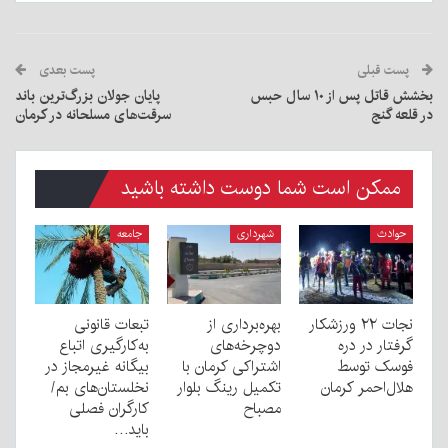
پست قبلی
پست بعدی
بخشش قاتل پس از ۱۰ سال حبس
پایان جولان بزرگ‌ترین باند
در قلعه‌ گنج
سرقت‌های مسلحانه در کرمان
ممکن است شما دوست داشته باشید
حوادث
شهرداری
جامعه
نجات ۲۲ ورزشکار
بهره‌برداری از
تبعات قانونی
گرفتار در دره
دوچرخه‌های
به‌کارگیری اتباع
فوسک توسط
اشتراکی کرمان با
بیگانه غیرمجاز در
هلال‌احمر کرمان
تکمیل رینگ بلوار
نخلستان‌های بم/
مصباح
کارگران فصلی
باید…