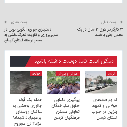
پست قبلی
پست بعدی
۳ کارگر در طول ۳ سال در یک
دستیاران جوان؛ الگویی نوین در
معدن جان باختند
مدیرپروری و تقویت تحرک‌بخشی به
مسیر توسعه استان کرمان
ممکن است شما دوست داشته باشید
انرژی
آموزش و پرورش
حوادث
تداوم صف‌های
پیگیری قضایی
حمله یک گونه
طولانی و کمبود
حقوق مالباختگان
جانوری وحشی به
بنزین در جنوب
تعاونی مسکن
ساکنان روستای
استان کرمان
فرهنگیان کرمان
ابراهیم‌آباد شهداد/
اعزام۲ زن مجروح