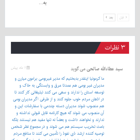
به…
قبل
بعد
۳ نظرات
سید عطاءالله صالحی
می گوید
۱ ماه پیش
ما کرمونیا اینقدر بدبختیم که مدیر غیربومی برامون میارن و
مدیران غیر بومی هم عمدتا عرق و وابستگی به خاک و
توسعه استان را ندارند و سعی می کنند تبلیغاتی کار کنند تا
در اذهان مردم خوب جلوه کنند و از طرفی اگر مدیران بومی
هم منصوب شوند مدیران دسته چندمی با سفارشات این و
آن منصوب می شوند که هیچ کارنامه قابل قبولی نداشته و
ندارند و نخواهند داشت و بعضاً نه تنها مفید هم نیستند بلکه
باعث تخریب سیستم هم می شوند و در مجموع نظر شخص
توصیه کننده ارشد ذی نفوذ را تأمین می کنند تا منافع مردم