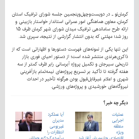
کرمان‌نو ـ در دویست‌وچهل‌وپنجمین جلسه شورای ترافیک استان
کرمان، معاون هماهنگی امور عمرانی استاندار خواستار بازبینی و
ارائه طرح ساماندهی ترافیک میدان شورای شهر کرمان ظرف ۱۵
روز شد؛ مهلتی که بدون انتشار گزارشی از نتیجه، سپری شد.
این تنها یکی از نمونه‌های فهرست دستورها و اظهاراتی است که از
ذاکری‌هرندی منتشر شده است؛ از دستور احیای فوری بازار
تاریخی سیرجان و تکمیل پروژه آبرسانی رابر ظرف کمتر از سه
هفته گرفته تا تأکید بر تسریع پروژه‌های نیمه‌تمام بازآفرینی
شهری و اعلام غیرقابل‌قبول بودن هرگونه تأخیر در احداث
نیروگاه‌های خورشیدی و پروژه‌های ورزشی.
دیگر چه خبر؟
عملیات
آیا عملکرد
اجرایی
مدیران
منطقه
غیربومی
ویژه
انتظارات را
اقتصادی جازموریان آغاز شد
برآورده کرد؟به جوانان…