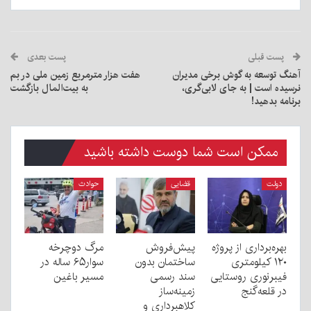
پست قبلی
پست بعدی
آهنگ توسعه به گوش برخی مدیران
هفت هزار مترمربع زمین ملی در بم
نرسیده است | به جای لابی‌گری،
به بیت‌المال بازگشت
برنامه بدهید!
ممکن است شما دوست داشته باشید
دولت
قضایی
حوادث
بهره‌برداری از پروژه
پیش‌فروش
مرگ دوچرخه
۱۲۰ کیلومتری
ساختمان بدون
سوار۶۵ ساله در
فیبرنوری روستایی
سند رسمی
مسیر باغین
در قلعه‌گنج
زمینه‌ساز
کلاهبرداری و