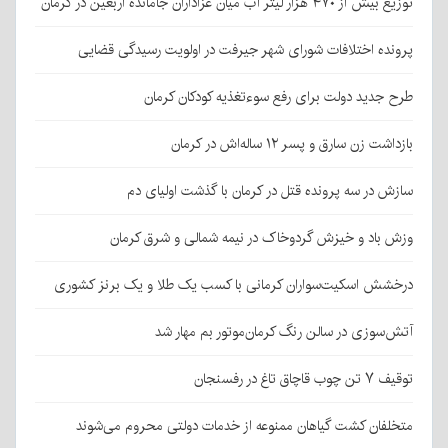
توزیع بیش از ۴۷۰ هزار لیتر آب میان عزاداران جامانده اربعین در کرمان
پرونده اختلافات شورای شهر جیرفت در اولویت رسیدگی قضایی
طرح جدید دولت برای رفع سوءتغذیه کودکان کرمان
بازداشت زن سارق و پسر ۱۲ ساله‌اش در کرمان
سازش در سه پرونده قتل در کرمان با گذشت اولیای دم
وزش باد و خیزش گردوخاک در نیمه شمالی و شرق کرمان
درخشش اسکیت‌سواران کرمانی با کسب یک طلا و یک برنز کشوری
آتش‌سوزی در سالن رنگ کرمان‌موتور بم مهار شد
توقیف ۷ تن چوب قاچاق تاغ در رفسنجان
متخلفان کشت گیاهان ممنوعه از خدمات دولتی محروم می‌شوند