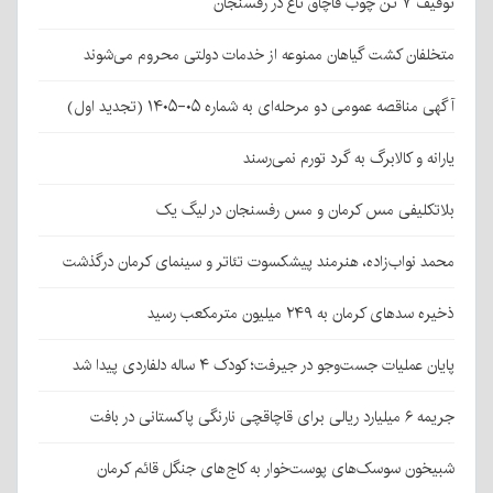
توقیف ۷ تن چوب قاچاق تاغ در رفسنجان
متخلفان کشت گیاهان ممنوعه از خدمات دولتی محروم می‌شوند
آگهی مناقصه عمومی دو مرحله‌ای به شماره ۰۵-۱۴۰۵ (تجدید اول)
یارانه و کالابرگ به گرد تورم نمی‌رسند
بلاتکلیفی مس کرمان و مس رفسنجان در لیگ یک
محمد نواب‌زاده، هنرمند پیشکسوت تئاتر و سینمای کرمان درگذشت
ذخیره سدهای کرمان به ۲۴۹ میلیون مترمکعب رسید
پایان عملیات جست‌وجو در جیرفت؛ کودک ۴ ساله دلفاردی پیدا شد
جریمه ۶ میلیارد ریالی برای قاچاقچی نارنگی پاکستانی در بافت
شبیخون سوسک‌های پوست‌خوار به کاج‌های جنگل قائم کرمان