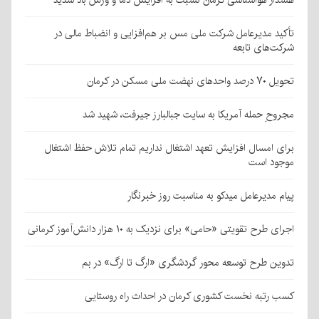
هشدار هواشناسی کرمان نسبت به افزایش دما و وزش باد شدید
تأکید مدیرعامل شرکت ملی مس بر هم‌افزایی و انضباط مالی در
شرکت‌های تابعه
تحویل ۷۰ درصد واحدهای نهضت ملی مسکن در کرمان
مجروحِ حمله آمریکا به سایت جبالبارز جیرفت، شهید شد
برای امسال افزایش تعهد اشتغال نداریم تمام تلاش حفظ اشتغال
موجود است
پیام مدیرعامل میدکو به مناسبت روز خبرنگار
اجرای طرح تقویتی «حامی» برای نزدیک به ۱۰ هزار دانش‌آموز کرمانی
تدوین طرح توسعه محور گردشگری «ارگ تا ارگ» در بم
کسب رتبه نخست کشوری کرمان در احداث راه روستایی