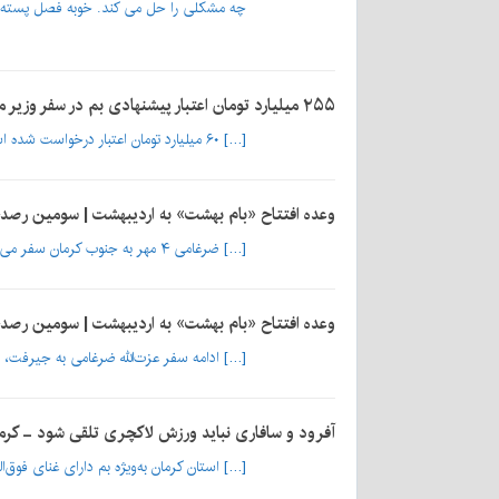
چه مشکلی را حل می کند. خوبه فصل پسته
۲۵۵ میلیارد تومان اعتبار پیشنهادی بم در سفر وزیر میراث - کرمان انتخاب
[…] ۶۰ میلیارد تومان اعتبار درخواست شده است و در مجموع در سفر وزیر میراث‌فرهنگی، گردشگری و صنایع‌دستی به بم مبلغ ۲۵۵ میلیارد تومان اعتبار مورد درخواست ما است که […]
وعده افتتاح «بام بهشت» به اردیبهشت | سومین رصدخانه کشور
[…] ضرغامی ۴ مهر به جنوب کرمان سفر می‌کند […]
وعده افتتاح «بام بهشت» به اردیبهشت | سومین رصدخان
[…] ادامه سفر عزت‌الله ضرغامی به جیرفت، 
آفرود و سافاری نباید ورزش لاکچری تلقی شود - کرم
[…] استان کرمان به‌ویژه بم دارای غنای ف