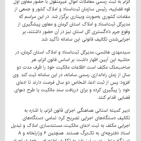
الزام به ثبت رسمی معاملات اموال غیرمنقول با حضور معاون اول
قوه قضاییه، رئیس سازمان ثبت‌اسناد و املاک کشور و جمعی از
مقامات کشوری به‌صورت وبیناری برگزار شد. در این مراسم که
مدیرکل ثبت‌اسناد و املاک استان کرمان و معاون پیشگیری از
وقوع جرم دادگستری کل استان نیز در آن حضور داشتند، بر
اجرایی‌شدن تکالیف قانونی این سامانه تأکید شد.
سیدمهدی هاشمی، مدیرکل ثبت‌اسناد و املاک استان کرمان، در
حاشیه این آیین اظهار داشت: بر اساس قانون الزام، هر
صاحب‌ملک مکلف است اطلاعات مالکیت خود را ظرف مدت دو
سال از زمان راه‌اندازی رسمی سامانه، در این سامانه ثبت کند. وی
افزود: پس از ثبت ادعا، اشخاص دو سال فرصت دارند تا ادعای
خود را پیگیری کرده و برای دریافت سند مالکیت یا طرح دعوای
قضایی اقدام کنند.
دبیر کمیته استانی هماهنگی اجرای قانون الزام، با اشاره به
تکالیف دستگاه‌های اجرایی تصریح کرد: تمامی دستگاه‌های
اجرایی مکلف به ثبت ادعای مالکیت، مستندسازی املاک و تبدیل
اسناد دفترچه‌ای به تک‌برگ هستند. همچنین ۶ وزارتخانه و ۸
دستگاه متولی زمین نیز باید به تکالیف اختصاصی خود در اجرای