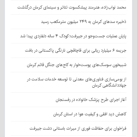
محمد نواب‌زاده، هنرمند پیشکسوت تئاتر و سینمای کرمان درگذشت
ذخیره سدهای کرمان به ۲۴۹ میلیون مترمکعب رسید
پایان عملیات جست‌وجو در جیرفت؛ کودک ۴ ساله دلفاردی پیدا شد
جریمه ۶ میلیارد ریالی برای قاچاقچی نارنگی پاکستانی در بافت
شبیخون سوسک‌های پوست‌خوار به کاج‌های جنگل قائم کرمان
از بومی‌سازی فناوری‌های معدنی تا توسعه خدمات سلامت در
جهاددانشگاهی کرمان
آغاز اجرای طرح پزشک خانواده در رفسنجان
کاهش دید افقی و کیفیت هوا در استان کرمان
فراخوان برای حفاظت فوری از میراث باستانی دشت جیرفت