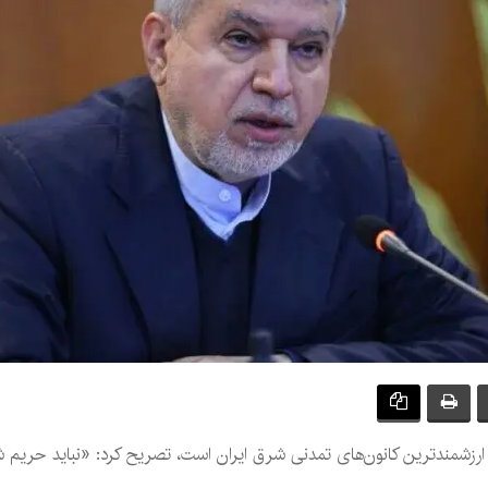
 ارزشمندترین کانون‌های تمدنی شرق ایران است، تصریح کرد: «نباید حری