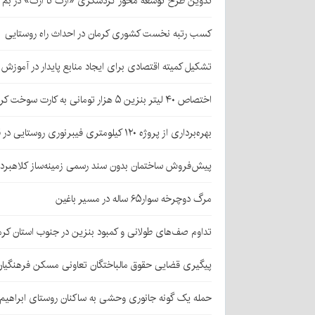
تدوین طرح توسعه محور گردشگری «ارگ تا ارگ» در بم
کسب رتبه نخست کشوری کرمان در احداث راه روستایی
تشکیل کمیته اقتصادی برای ایجاد منابع پایدار در آموز
اختصاص ۴۰ لیتر بنزین ۵ هزار تومانی به کارت سوخت کرمانی‌ها
بهره‌برداری از پروژه ۱۲۰ کیلومتری فیبرنوری روستایی در قلعه‌گنج
پیش‌فروش ساختمان بدون سند رسمی زمینه‌ساز کلاهبرد
مرگ دوچرخه سوار۶۵ ساله در مسیر باغین
تداوم صف‌های طولانی و کمبود بنزین در جنوب استان کرم
پیگیری قضایی حقوق مالباختگان تعاونی مسکن فرهنگیان
حمله یک گونه جانوری وحشی به ساکنان روستای ابراهیم‌آباد شهداد/ اعزام