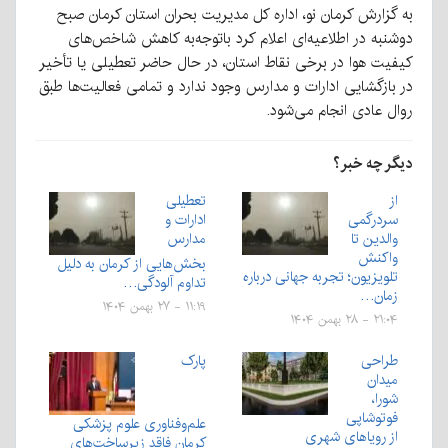
به گزارش کرمان نو، اداره کل مدیریت بحران استان کرمان صبح
دوشنبه در اطلاعیه‌ای اعلام کرد باتوجه‌به کاهش شاخص‌های
کیفیت هوا در برخی نقاط استان، در حال حاضر تعطیلی یا تأخیر
در بازگشایی ادارات و مدارس وجود ندارد و تمامی فعالیت‌ها طبق
روال عادی انجام می‌شود.
دیگر چه خبر؟
از
تعطیلی
سردرگمی
ادارات و
والدین تا
مدارس
واکنش
بخش‌هایی از کرمان به دلیل
تلویزیون؛ تجربه جهانی درباره
تداوم آلودگی…
زمان…
۱۱:۱۹ - ۲۷ بهمن ۱۴۰۴
۲۱:۰۴ - ۲۸ بهمن ۱۴۰۴
طراحی
پارک
میدان
شورا،
فوتوشاپی
علم‌وفناوری علوم پزشکی
از رویاهای شهری
کرمان فاقد زیرساخت‌های