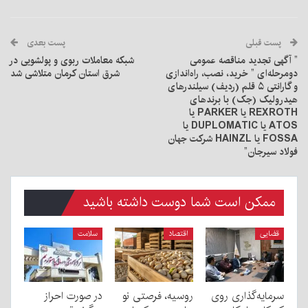
پست قبلی
پست بعدی
” آگهی تجدید مناقصه عمومی
شبکه معاملات ربوی و پولشویی در
دومرحله‌ای ” خرید، نصب، راه‌اندازی
شرق استان کرمان متلاشی شد
و گارانتی ۵ قلم (ردیف) سیلندرهای
هیدرولیک (جک) با برندهای
REXROTH یا PARKER یا
ATOS یا DUPLOMATIC یا
FOSSA یا HAINZL شرکت جهان
فولاد سیرجان”
ممکن است شما دوست داشته باشید
قضایی
اقتصاد
سلامت
سرمایه‌گذاری روی
روسیه، فرصتی نو
در صورت احراز