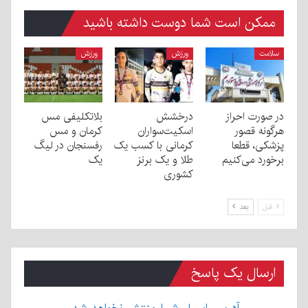
ممکن است شما دوست داشته باشید
سلامت
ورزش
ورزش
در صورت احراز
درخشش
بلاتکلیفی مس
هرگونه قصور
اسکیت‌سواران
کرمان و مس
پزشکی، قطعا
کرمانی با کسب یک
رفسنجان در لیگ
برخورد می‌کنیم
طلا و یک برنز
یک
کشوری
قبل
بعد
ارسال یک پاسخ