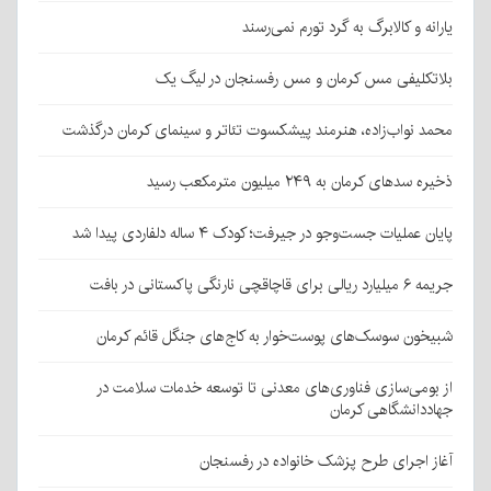
یارانه و کالابرگ به گرد تورم نمی‌رسند
بلاتکلیفی مس کرمان و مس رفسنجان در لیگ یک
محمد نواب‌زاده، هنرمند پیشکسوت تئاتر و سینمای کرمان درگذشت
ذخیره سدهای کرمان به ۲۴۹ میلیون مترمکعب رسید
پایان عملیات جست‌وجو در جیرفت؛ کودک ۴ ساله دلفاردی پیدا شد
جریمه ۶ میلیارد ریالی برای قاچاقچی نارنگی پاکستانی در بافت
شبیخون سوسک‌های پوست‌خوار به کاج‌های جنگل قائم کرمان
از بومی‌سازی فناوری‌های معدنی تا توسعه خدمات سلامت در
جهاددانشگاهی کرمان
آغاز اجرای طرح پزشک خانواده در رفسنجان