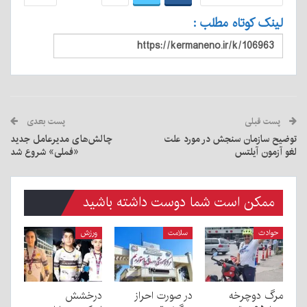
لینک کوتاه مطلب :
پست قبلی
پست بعدی
توضیح سازمان سنجش در مورد علت
چالش‌های مدیرعامل جدید
لغو آزمون آیلتس
«فملی» شروع شد
ممکن است شما دوست داشته باشید
حوادث
سلامت
ورزش
مرگ دوچرخه
در صورت احراز
درخشش