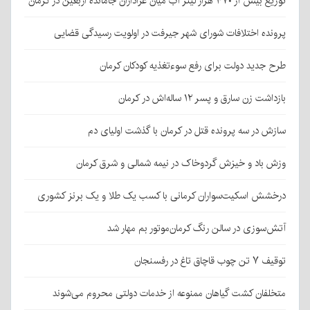
توزیع بیش از ۴۷۰ هزار لیتر آب میان عزاداران جامانده اربعین در کرمان
پرونده اختلافات شورای شهر جیرفت در اولویت رسیدگی قضایی
طرح جدید دولت برای رفع سوءتغذیه کودکان کرمان
بازداشت زن سارق و پسر ۱۲ ساله‌اش در کرمان
سازش در سه پرونده قتل در کرمان با گذشت اولیای دم
وزش باد و خیزش گردوخاک در نیمه شمالی و شرق کرمان
درخشش اسکیت‌سواران کرمانی با کسب یک طلا و یک برنز کشوری
آتش‌سوزی در سالن رنگ کرمان‌موتور بم مهار شد
توقیف ۷ تن چوب قاچاق تاغ در رفسنجان
متخلفان کشت گیاهان ممنوعه از خدمات دولتی محروم می‌شوند