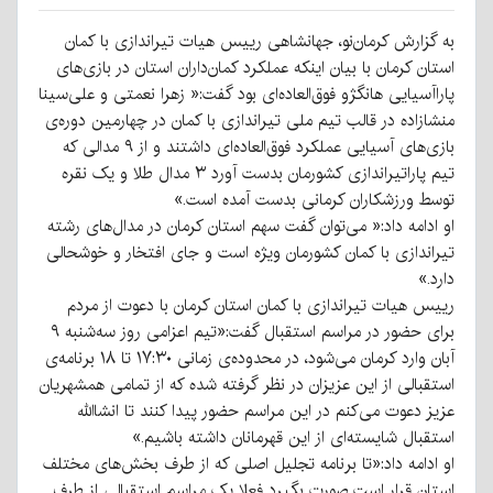
به گزارش کرمان‌نو، جهانشاهی رییس هیات تیراندازی با کمان
استان کرمان با بیان اینکه عملکرد کمان‌داران استان در بازی‌های
پاراآسیایی هانگژو فوق‌العاده‌ای بود گفت:« زهرا نعمتی و علی‌سینا
منشازاده در قالب تیم ملی تیراندازی با کمان در چهارمین دوره‌ی
بازی‌های آسیایی عملکرد فوق‌العاده‌ای داشتند و از ۹ مدالی که
تیم پاراتیراندازی کشورمان بدست آورد ۳ مدال طلا و یک نقره
توسط ورزشکاران کرمانی بدست آمده است.»
او ادامه داد:« می‌توان گفت سهم استان کرمان در مدال‌های رشته
تیراندازی با کمان کشورمان ویژه است و جای افتخار و خوشحالی
دارد.»
رییس هیات تیراندازی با کمان استان کرمان با دعوت از مردم
برای حضور در مراسم استقبال گفت:«تیم اعزامی روز سه‌شنبه ۹
آبان وارد کرمان می‌شود، در محدوده‌ی زمانی ۱۷:۳۰ تا ۱۸ برنامه‌ی
استقبالی از این عزیزان در نظر گرفته شده که از تمامی همشهریان
عزیز دعوت می‌کنم در این مراسم حضور پیدا کنند تا انشاالله
استقبال شایسته‌ای از این قهرمانان داشته باشیم.»
او ادامه داد:«تا برنامه تجلیل اصلی که از طرف بخش‌های مختلف
استان قرار است صورت بگیرد فعلا یک مراسم استقبالی از طرف